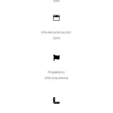
3XN

Año de construcción:
2014

Propietario:
3XN Arquitectos
