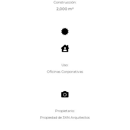
Construcción:
2,000 m²


Uso:
Oficinas Corporativas

Propietario:
Propiedad de 3XN Arquitectos