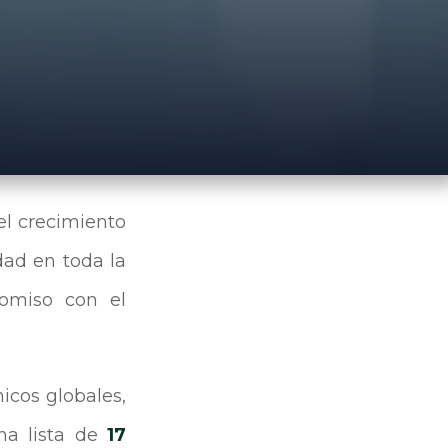
l crecimiento
dad en toda la
omiso con el
icos globales,
na lista de
17