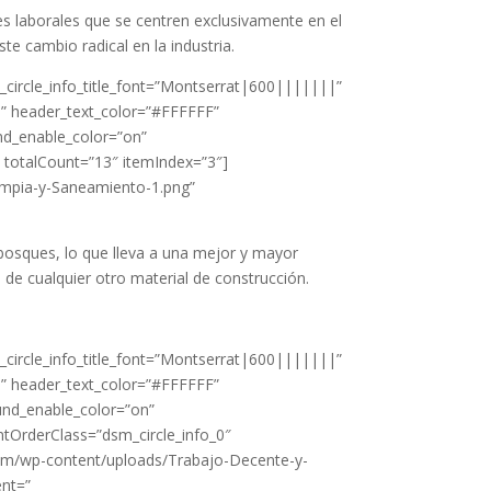
s laborales que se centren exclusivamente en el
e cambio radical en la industria.
_circle_info_title_font=”Montserrat|600|||||||”
||” header_text_color=”#FFFFFF”
d_enable_color=”on”
″ totalCount=”13″ itemIndex=”3″]
Limpia-y-Saneamiento-1.png”
bosques, lo que lleva a una mejor y mayor
de cualquier otro material de construcción.
_circle_info_title_font=”Montserrat|600|||||||”
||” header_text_color=”#FFFFFF”
nd_enable_color=”on”
ntOrderClass=”dsm_circle_info_0″
.com/wp-content/uploads/Trabajo-Decente-y-
ent=”