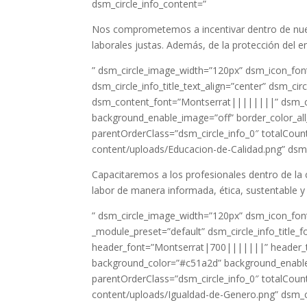
dsm_circle_info_content=”
Nos comprometemos a incentivar dentro de nues
laborales justas. Además, de la protección del 
” dsm_circle_image_width=”120px” dsm_icon_font
dsm_circle_info_title_text_align=”center” dsm_c
dsm_content_font=”Montserrat||||||||” dsm_c
background_enable_image=”off” border_color_all
parentOrderClass=”dsm_circle_info_0″ totalCount
content/uploads/Educacion-de-Calidad.png” dsm_
Capacitaremos a los profesionales dentro de la
labor de manera informada, ética, sustentable 
” dsm_circle_image_width=”120px” dsm_icon_fon
_module_preset=”default” dsm_circle_info_title_f
header_font=”Montserrat|700|||||||” header_
background_color=”#c51a2d” background_enable_
parentOrderClass=”dsm_circle_info_0″ totalCount
content/uploads/Igualdad-de-Genero.png” dsm_co