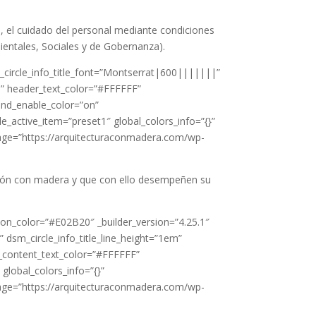
 el cuidado del personal mediante condiciones
ientales, Sociales y de Gobernanza).
_circle_info_title_font=”Montserrat|600|||||||”
||” header_text_color=”#FFFFFF”
nd_enable_color=”on”
active_item=”preset1″ global_colors_info=”{}”
image=”https://arquitecturaconmadera.com/wp-
ación con madera y que con ello desempeñen su
n_color=”#E02B20″ _builder_version=”4.25.1″
 dsm_circle_info_title_line_height=”1em”
content_text_color=”#FFFFFF”
lobal_colors_info=”{}”
image=”https://arquitecturaconmadera.com/wp-