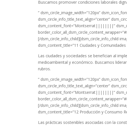
Buscamos promover condiciones laborales dignas
” dsm_circle_image_width=”120px” dsm_icon_font
dsm_circle_info_title_text_align=”center” dsm_c
dsm_content_font=”Montserrat||||||||” dsm_c
border_color_all_dsm_circle_content_wrapper=”#
[/dsm_circle_info_child][dsm_circle_info_child
dsm_content_title=”11 Ciudades y Comunidades S
Las ciudades y sociedades se benefician al imp
medioambiental y económico. Buscamos liderar l
rubros.
” dsm_circle_image_width=”120px” dsm_icon_font
dsm_circle_info_title_text_align=”center” dsm_c
dsm_content_font=”Montserrat||||||||” dsm_c
border_color_all_dsm_circle_content_wrapper=”#
[/dsm_circle_info_child][dsm_circle_info_chil
dsm_content_title=”12 Producción y Consumo Re
Las prácticas sostenibles asociadas con la cons