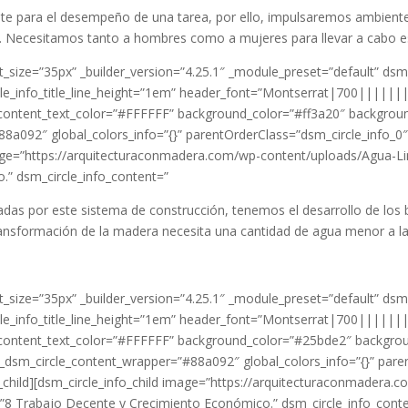
nte para el desempeño de una tarea, por ello, impulsaremos ambiente
. Necesitamos tanto a hombres como a mujeres para llevar a cabo est
_size=”35px” _builder_version=”4.25.1″ _module_preset=”default” dsm
ircle_info_title_line_height=”1em” header_font=”Montserrat|700|||||
ntent_text_color=”#FFFFFF” background_color=”#ff3a20″ backgroun
88a092″ global_colors_info=”{}” parentOrderClass=”dsm_circle_info_0
 image=”https://arquitecturaconmadera.com/wp-content/uploads/Agua-
.” dsm_circle_info_content=”
das por este sistema de construcción, tenemos el desarrollo de los 
ansformación de la madera necesita una cantidad de agua menor a la 
_size=”35px” _builder_version=”4.25.1″ _module_preset=”default” dsm
ircle_info_title_line_height=”1em” header_font=”Montserrat|700|||||
ontent_text_color=”#FFFFFF” background_color=”#25bde2″ backgrou
_dsm_circle_content_wrapper=”#88a092″ global_colors_info=”{}” pare
o_child][dsm_circle_info_child image=”https://arquitecturaconmadera
”8 Trabajo Decente y Crecimiento Económico.” dsm_circle_info_cont