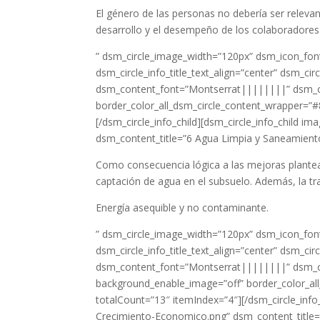
El género de las personas no debería ser releva
desarrollo y el desempeño de los colaboradores
” dsm_circle_image_width=”120px” dsm_icon_font
dsm_circle_info_title_text_align=”center” dsm_c
dsm_content_font=”Montserrat||||||||” dsm_co
border_color_all_dsm_circle_content_wrapper=”#
[/dsm_circle_info_child][dsm_circle_info_child
dsm_content_title=”6 Agua Limpia y Saneamiento
Como consecuencia lógica a las mejoras plantea
captación de agua en el subsuelo. Además, la tr
Energía asequible y no contaminante.
” dsm_circle_image_width=”120px” dsm_icon_font
dsm_circle_info_title_text_align=”center” dsm_c
dsm_content_font=”Montserrat||||||||” dsm_c
background_enable_image=”off” border_color_all
totalCount=”13″ itemIndex=”4″][/dsm_circle_inf
Crecimiento-Economico.png” dsm_content_title=