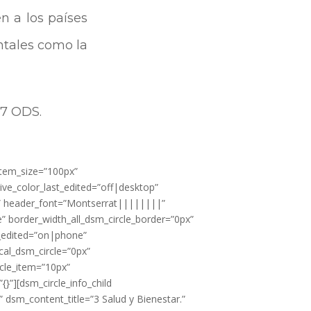
 a los países
ntales como la
17 ODS.
item_size=”100px”
ive_color_last_edited=”off|desktop”
0px” header_font=”Montserrat||||||||”
border_width_all_dsm_circle_border=”0px”
t_edited=”on|phone”
cal_dsm_circle=”0px”
cle_item=”10px”
}”][dsm_circle_info_child
dsm_content_title=”3 Salud y Bienestar.”