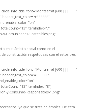
_circle_info_title_font=”Montserrat|600|||||||”
||” header_text_color=”#FFFFFF”
nd_enable_color=”on”
″ totalCount=”13″ itemIndex=”7″]
des-y-Comunidades-Sostenibles.png”
nto en el ámbito social como en el
 de construcción respetuosas con el estos tres
_circle_info_title_font=”Montserrat|600|||||||”
||” header_text_color=”#FFFFFF”
nd_enable_color=”on”
″ totalCount=”13″ itemIndex=”8″]
uccion-y-Consumo-Responsables-1.png”
ecesarios, ya que se trata de árboles. De esta