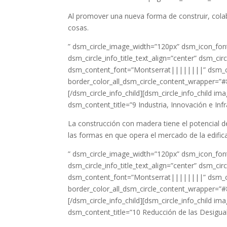
Al promover una nueva forma de construir, col
cosas.
” dsm_circle_image_width=”120px” dsm_icon_font
dsm_circle_info_title_text_align=”center” dsm_c
dsm_content_font=”Montserrat||||||||” dsm_c
border_color_all_dsm_circle_content_wrapper=”#
[/dsm_circle_info_child][dsm_circle_info_child 
dsm_content_title=”9 Industria, Innovación e Inf
La construcción con madera tiene el potencial de
las formas en que opera el mercado de la edific
” dsm_circle_image_width=”120px” dsm_icon_font
dsm_circle_info_title_text_align=”center” dsm_c
dsm_content_font=”Montserrat||||||||” dsm_c
border_color_all_dsm_circle_content_wrapper=”#
[/dsm_circle_info_child][dsm_circle_info_child
dsm_content_title=”10 Reducción de las Desigua