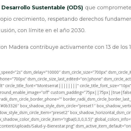
 Desarrollo Sustentable (ODS)
que comprometen
ropio crecimiento, respetando derechos fundame
usión, con límite en el año 2030.
con Madera contribuye activamente con 13 de los 
_speed=”2s” dsm_delay=”10000″ dsm_circle_size=”700px” dsm_circle_
phone=”700px” dsm_circle_size_last_edited=”on|phone” dsm_circle_act
lt” circle_title_font=”Montserrat||||||||” circle_title_font_size=”1
ound_enable_image=”off” custom_padding=”75px||75px||true|false” 
_radii_dsm_circle_border_phone=”” border_radii_dsm_circle_border_las
=”#0b3326″ box_shadow_style_dsm_circle=”preset1″ box_shadow_verti
ow_style_dsm_circle_item=”preset2″ box_shadow_horizontal_dsm_cir
shadow_color_dsm_circle_item=”rgba(0,0,0,0.5)” global_colors_info=”{
ntent/uploads/Salud-y-Bienestar.png” dsm_active_item_default=”on” 