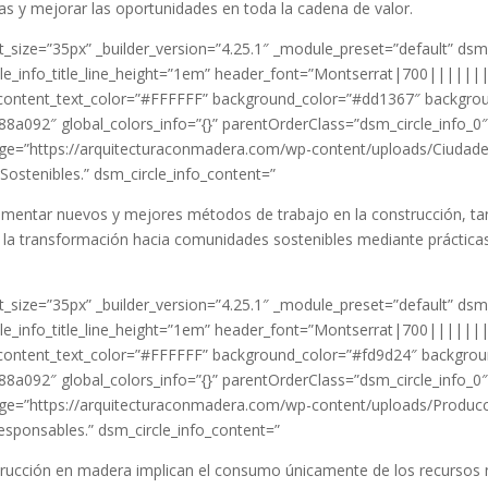
 y mejorar las oportunidades en toda la cadena de valor.
_size=”35px” _builder_version=”4.25.1″ _module_preset=”default” dsm
ircle_info_title_line_height=”1em” header_font=”Montserrat|700|||||
ontent_text_color=”#FFFFFF” background_color=”#dd1367″ backgrou
88a092″ global_colors_info=”{}” parentOrderClass=”dsm_circle_info_0
 image=”https://arquitecturaconmadera.com/wp-content/uploads/Ciuda
ostenibles.” dsm_circle_info_content=”
lementar nuevos y mejores métodos de trabajo en la construcción, ta
a transformación hacia comunidades sostenibles mediante prácticas
_size=”35px” _builder_version=”4.25.1″ _module_preset=”default” dsm
ircle_info_title_line_height=”1em” header_font=”Montserrat|700|||||
ontent_text_color=”#FFFFFF” background_color=”#fd9d24″ backgrou
88a092″ global_colors_info=”{}” parentOrderClass=”dsm_circle_info_0
d image=”https://arquitecturaconmadera.com/wp-content/uploads/Prod
sponsables.” dsm_circle_info_content=”
trucción en madera implican el consumo únicamente de los recursos n