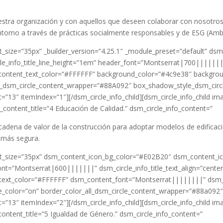
tra organización y con aquellos que deseen colaborar con nosotros,
entorno a través de prácticas socialmente responsables y de ESG (Amb
_size=”35px” _builder_version=”4.25.1″ _module_preset=”default” dsm
ircle_info_title_line_height=”1em” header_font=”Montserrat|700|||||
ontent_text_color=”#FFFFFF” background_color=”#4c9e38″ backgrou
_dsm_circle_content_wrapper=”#88A092″ box_shadow_style_dsm_circle_
=”13″ itemIndex=”1″][/dsm_circle_info_child][dsm_circle_info_child 
content_title=”4 Educación de Calidad.” dsm_circle_info_content=”
 cadena de valor de la construcción para adoptar modelos de edific
y más segura.
t_size=”35px” dsm_content_icon_bg_color=”#E02B20″ dsm_content_ico
ont=”Montserrat|600|||||||” dsm_circle_info_title_text_align=”center”
text_color=”#FFFFFF” dsm_content_font=”Montserrat||||||||” dsm_
color=”on” border_color_all_dsm_circle_content_wrapper=”#88a092″ g
=”13″ itemIndex=”2″][/dsm_circle_info_child][dsm_circle_info_child 
ntent_title=”5 Igualdad de Género.” dsm_circle_info_content=”