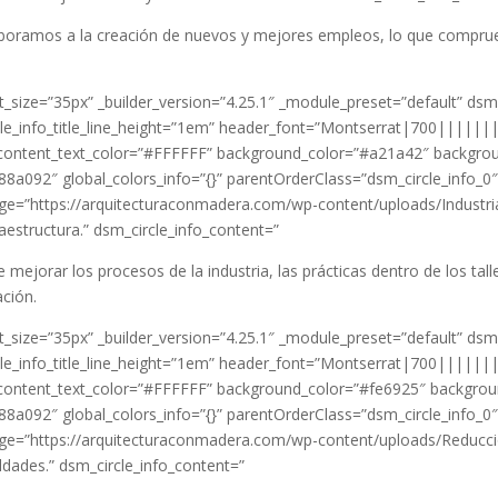
aboramos a la creación de nuevos y mejores empleos, lo que compru
_size=”35px” _builder_version=”4.25.1″ _module_preset=”default” dsm
ircle_info_title_line_height=”1em” header_font=”Montserrat|700|||||
ontent_text_color=”#FFFFFF” background_color=”#a21a42″ backgrou
88a092″ global_colors_info=”{}” parentOrderClass=”dsm_circle_info_0
image=”https://arquitecturaconmadera.com/wp-content/uploads/Industri
raestructura.” dsm_circle_info_content=”
 mejorar los procesos de la industria, las prácticas dentro de los tal
ación.
_size=”35px” _builder_version=”4.25.1″ _module_preset=”default” dsm
ircle_info_title_line_height=”1em” header_font=”Montserrat|700|||||
ontent_text_color=”#FFFFFF” background_color=”#fe6925″ backgrou
88a092″ global_colors_info=”{}” parentOrderClass=”dsm_circle_info_0
 image=”https://arquitecturaconmadera.com/wp-content/uploads/Reducc
ldades.” dsm_circle_info_content=”