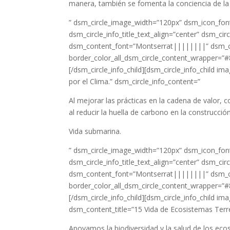
manera, también se fomenta la conciencia de la
” dsm_circle_image_width=”120px” dsm_icon_font
dsm_circle_info_title_text_align=”center” dsm_c
dsm_content_font=”Montserrat||||||||” dsm_co
border_color_all_dsm_circle_content_wrapper=”#
[/dsm_circle_info_child][dsm_circle_info_child 
por el Clima.” dsm_circle_info_content=”
Al mejorar las prácticas en la cadena de valor, 
al reducir la huella de carbono en la construcc
Vida submarina.
” dsm_circle_image_width=”120px” dsm_icon_font
dsm_circle_info_title_text_align=”center” dsm_c
dsm_content_font=”Montserrat||||||||” dsm_c
border_color_all_dsm_circle_content_wrapper=”#
[/dsm_circle_info_child][dsm_circle_info_child
dsm_content_title=”15 Vida de Ecosistemas Terre
Apoyamos la biodiversidad y la salud de los eco