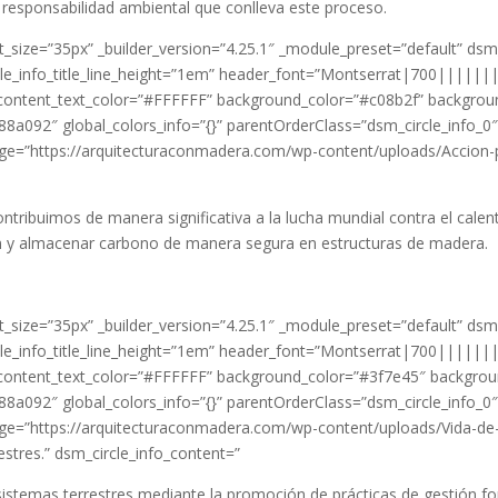
 responsabilidad ambiental que conlleva este proceso.
_size=”35px” _builder_version=”4.25.1″ _module_preset=”default” dsm
ircle_info_title_line_height=”1em” header_font=”Montserrat|700|||||
ntent_text_color=”#FFFFFF” background_color=”#c08b2f” backgrou
88a092″ global_colors_info=”{}” parentOrderClass=”dsm_circle_info_0
image=”https://arquitecturaconmadera.com/wp-content/uploads/Accion-
contribuimos de manera significativa a la lucha mundial contra el cal
ión y almacenar carbono de manera segura en estructuras de madera.
_size=”35px” _builder_version=”4.25.1″ _module_preset=”default” dsm
ircle_info_title_line_height=”1em” header_font=”Montserrat|700|||||
ontent_text_color=”#FFFFFF” background_color=”#3f7e45″ backgrou
88a092″ global_colors_info=”{}” parentOrderClass=”dsm_circle_info_0
 image=”https://arquitecturaconmadera.com/wp-content/uploads/Vida-d
stres.” dsm_circle_info_content=”
sistemas terrestres mediante la promoción de prácticas de gestión fo