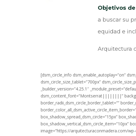
Objetivos de
a buscar su p
equidad e incl
Arquitectura 
[dsm_circle_info dsm_enable_autoplay=”on” dsm
dsm_circle_size_tablet=”700px” dsm_circle_size_
_builder_version=”4.25.1″ _module_preset=”defau
dsm_content_font=”Montserrat||||||||” backgr
border_radii_dsm_circle_border_tablet=”” border
border_color_all_dsm_active_circle_item_border
box_shadow_spread_dsm_circle=”15px” box_shad
box_shadow_vertical_dsm_circle_item=”10px” box_
image=”https://arquitecturaconmadera.com/wp-co