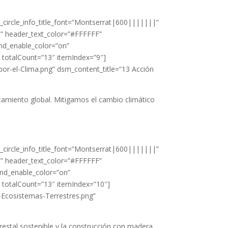
_circle_info_title_font=”Montserrat|600|||||||”
||” header_text_color=”#FFFFFF”
nd_enable_color=”on”
″ totalCount=”13″ itemIndex=”9″]
por-el-Clima.png” dsm_content_title=”13 Acción
entamiento global. Mitigamos el cambio climático
_circle_info_title_font=”Montserrat|600|||||||”
||” header_text_color=”#FFFFFF”
nd_enable_color=”on”
″ totalCount=”13″ itemIndex=”10″]
e-Ecosistemas-Terrestres.png”
restal sostenible y la construcción con madera