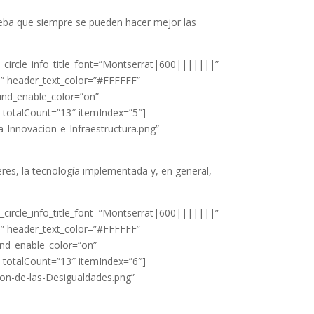
eba que siempre se pueden hacer mejor las
_circle_info_title_font=”Montserrat|600|||||||”
||” header_text_color=”#FFFFFF”
nd_enable_color=”on”
″ totalCount=”13″ itemIndex=”5″]
a-Innovacion-e-Infraestructura.png”
leres, la tecnología implementada y, en general,
_circle_info_title_font=”Montserrat|600|||||||”
||” header_text_color=”#FFFFFF”
nd_enable_color=”on”
″ totalCount=”13″ itemIndex=”6″]
ion-de-las-Desigualdades.png”