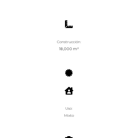

Construcción:
18,000 m²


Uso:
Mixto